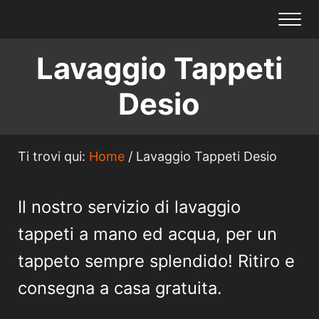
Passa al contenuto principale
Skip to header right navigation
Skip to site footer
Me
Galleria Fars
Tappeti Orientali a Desio
Lavaggio Tappeti
Desio
Ti trovi qui:
Home
/
Lavaggio Tappeti Desio
Il nostro servizio di lavaggio
tappeti a mano ed acqua, per un
tappeto sempre splendido! Ritiro e
consegna a casa gratuita.